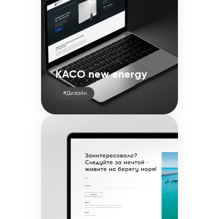
KACO new energy
#Дизайн