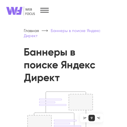
Услуги
Брендинг и дизайн
Главная
Баннеры в поиске Яндекс
Разработка сайтов
Директ
SEO
SMM
PPC
Баннеры в
Прочие услуги
поиске Яндекс
Директ
О компании
Кейсы
О нас
Вопрос/ответ