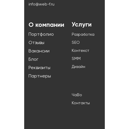
info@web-f.ru
Услуги
О компании
Портфолио
Разработка
Отзывы
SEO
Контекст
Вакансии
SMM
Блог
Дизайн
Реквизиты
Партнеры
ЧаВо
Контакты
+7 (985) 193-82-42
г.Минск, ул.Широкая, д.3, оф.146
info@web-f.ru