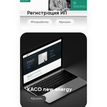
Регистрация ИП
#Разработка
#Дизайн
KACO new energy
#Дизайн