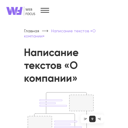
Услуги
Брендинг и дизайн
Главная
Написание текстов «О
Разработка сайтов
компании»
SEO
SMM
PPC
Написание
Прочие услуги
текстов «О
компании»
О компании
Кейсы
О нас
Вопрос/ответ