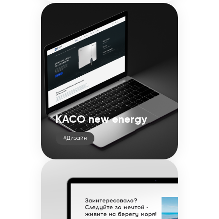
KACO new energy
#Дизайн