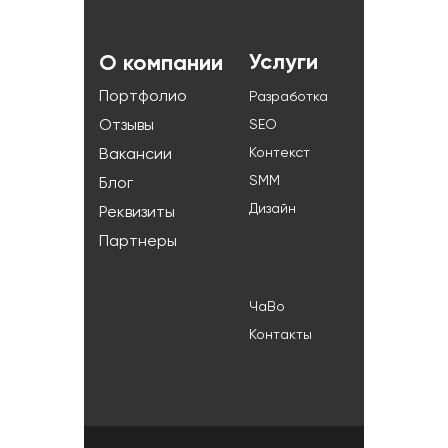
Услуги
О компании
Портфолио
Разработка
Отзывы
SEO
Контекст
Вакансии
SMM
Блог
Дизайн
Реквизиты
Партнеры
ЧаВо
Контакты
+7 (985) 193-82-42
г.Минск, ул.Широкая, д.3, оф.146
info@web-f.ru