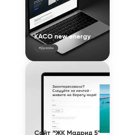
KACO new energy
#Дизайн
Сайт “ЖК Мадрид 5”