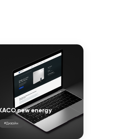
KACO new energy
#Дизайн