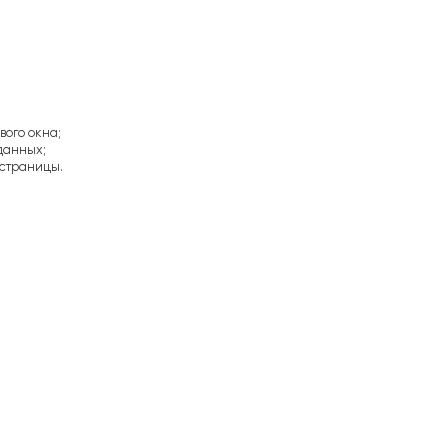
вого окна;
данных;
страницы.