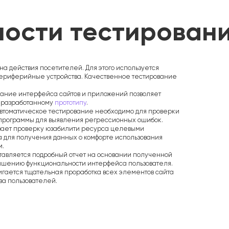
ности тестирован
а действия посетителей. Для этого используется
периферийные устройства. Качественное тестирование
вание интерфейса сайтов и приложений позволяет
а
разработанному
прототипу
.
Автоматическое тестирование необходимо для проверки
 программы для выявления регрессионных ошибок.
вает проверку юзабилити ресурса целевыми
 для получения данных о комфорте использования
м.
тавляется подробный отчет на основании полученной
чшению функциональности интерфейса пользователя.
игается тщательная проработка всех элементов сайта
ва пользователей.