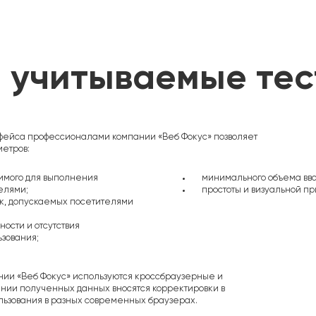
, учитываемые те
рфейса профессионалами компании «Веб Фокус» позволяет
метров:
имого для выполнения
минимального объема вв
елями;
простоты и визуальной пр
к, допускаемых посетителями
ости и отсутствия
зования;
ии «Веб Фокус» используются кроссбраузерные и
нии полученных данных вносятся корректировки в
льзования в разных современных браузерах.