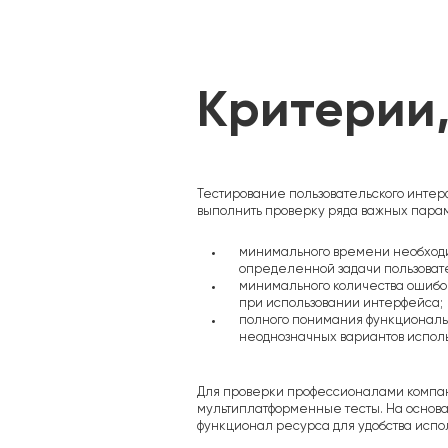
SMM
Критерии
Тестирование пользовательского инте
выполнить проверку ряда важных пара
минимального времени необход
определенной задачи пользоват
минимального количества ошибо
при использовании интерфейса;
полного понимания функциональн
неоднозначных вариантов исполь
Для проверки профессионалами компан
мультиплатформенные тесты. На основа
функционал ресурса для удобства испо