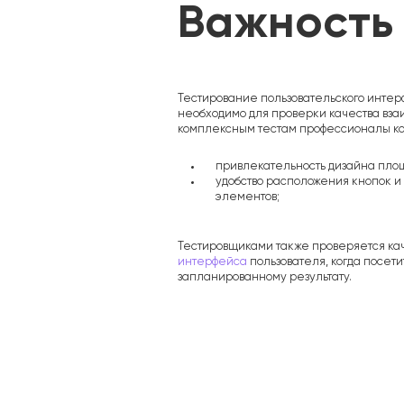
Важность 
Тестирование пользовательского интерф
необходимо для проверки качества вза
комплексным тестам профессионалы ко
привлекательность дизайна пло
удобство расположения кнопок 
элементов;
Тестировщиками также проверяется ка
интерфейса
пользователя, когда посет
SEO
запланированному результату.