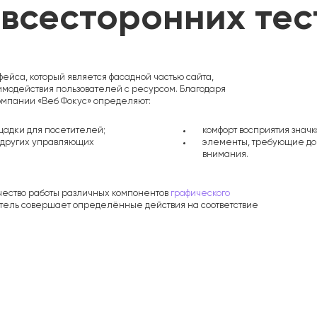
всесторонних тес
ейса, который является фасадной частью сайта,
имодействия пользователей с ресурсом. Благодаря
мпании «Веб Фокус» определяют:
щадки для посетителей;
комфорт восприятия значко
и других управляющих
элементы, требующие до
внимания.
чество работы различных компонентов
графического
итель совершает определённые действия на соответствие