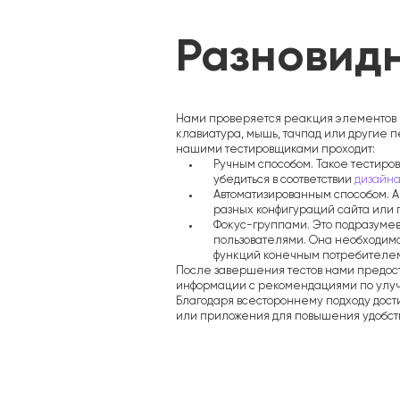
Разновид
Нами проверяется реакция элементов н
клавиатура, мышь, тачпад или другие 
нашими тестировщиками проходит:
Ручным способом. Такое тестиро
убедиться в соответствии
дизайн
Автоматизированным способом. 
разных конфигураций сайта или
Фокус-группами. Это подразуме
пользователями. Она необходима
функций конечным потребителе
После завершения тестов нами предос
информации с рекомендациями по улу
Благодаря всестороннему подходу дост
или приложения для повышения удобст