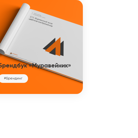
Брендбук «Муравейник»
#Брендинг