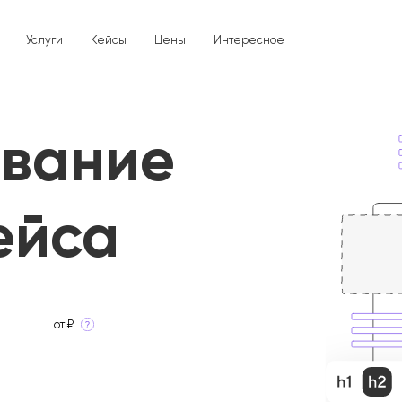
Услуги
Кейсы
Цены
Интересное
Брендинг и дизайн
Разработка сайтов
ование
SEO
SMM
PPC
Прочие услуги
О нас
ейса
Вопрос/Ответ
от ₽