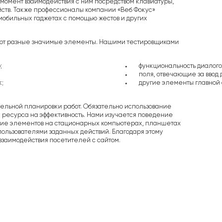
момент взаимодействия с ним посредством клавиатуры,
ств. Также профессионалы компании «Веб Фокус»
мобильных гаджетах с помощью жестов и других
ют разные значимые элементы. Нашими тестировщиками
;
функциональность диалого
поля, отвечающие за ввод 
к;
другие элементы главной 
ельной планировки работ. Обязательно использование
 ресурса на эффективность. Нами изучается поведение
ие элементов на стационарных компьютерах, планшетах
ользователями заданных действий. Благодаря этому
взаимодействия посетителей с сайтом.