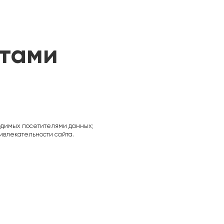
стами
одимых посетителями данных;
ивлекательности сайта.