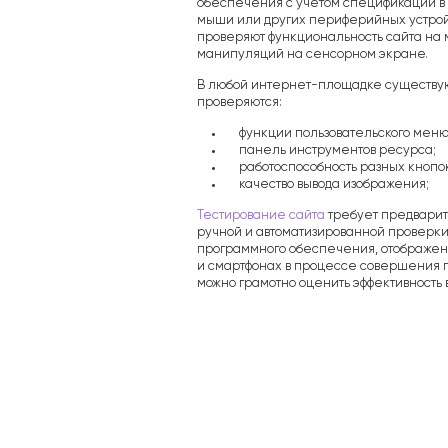
Лицензии
обеспечения с учетом спецификации в 
мыши или других периферийных устрой
Партнеры
проверяют функциональность сайта на 
Наша команда
манипуляций на сенсорном экране.
Вакансии
В любой интернет-площадке существу
Реквизиты
проверяются:
Политика конфиденциальности
функции пользовательского меню
Контакты
панель инструментов ресурса;
Безопасность во время пандемии
работоспособность разных кнопо
Сотрудничество
качество вывода изображения;
О нас
Тестирование сайта
требует предварит
ручной и автоматизированной проверки
Вопрос/ответ
программного обеспечения, отображен
и смартфонах в процессе совершения п
Интересное
можно грамотно оценить эффективность 
Услуги
Брендинг и дизайн