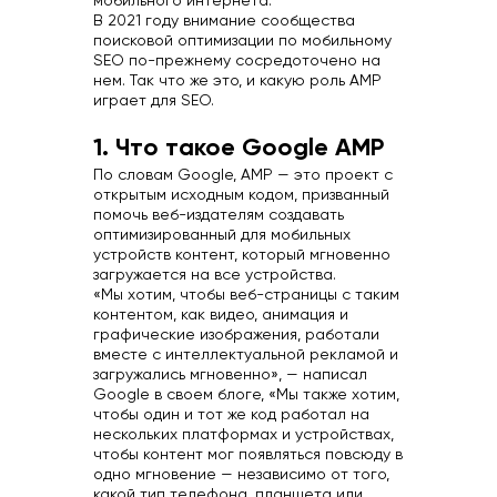
мобильного интернета.
В 2021 году внимание сообщества
поисковой оптимизации по мобильному
SEO по-прежнему сосредоточено на
нем. Так что же это, и какую роль AMP
играет для SEO.
1. Что такое Google AMP
По словам Google, AMP — это проект с
открытым исходным кодом, призванный
помочь веб-издателям создавать
оптимизированный для мобильных
устройств контент, который мгновенно
загружается на все устройства.
«Мы хотим, чтобы веб-страницы с таким
контентом, как видео, анимация и
графические изображения, работали
вместе с интеллектуальной рекламой и
загружались мгновенно», — написал
Google в своем блоге, «Мы также хотим,
чтобы один и тот же код работал на
нескольких платформах и устройствах,
чтобы контент мог появляться повсюду в
одно мгновение — независимо от того,
какой тип телефона, планшета или