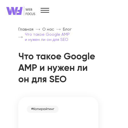
Услуги
Брендинг и дизайн
Главная
О нас
Блог
Разработка сайтов
Что такое Google AMP
SEO
и нужен ли он для SEO
SMM
PPC
Прочие услуги
Что такое Google
AMP и нужен ли
он для SEO
О компании
#Копирайтинг
Кейсы
О нас
Вопрос/ответ