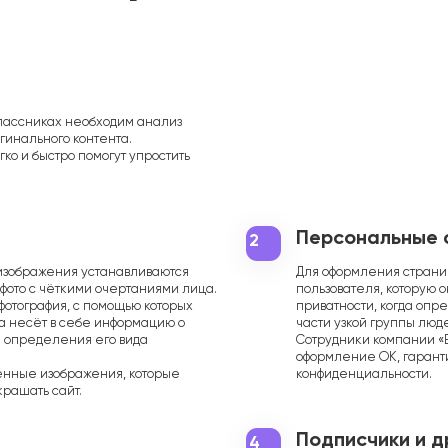
лассниках необходим анализ
гинального контента.
ко и быстро помогут упростить
Персональные 
2
изображения устанавливаются
Для оформления стран
фото с чёткими очертаниями лица.
пользователя, которую 
фотография, с помощью которых
приватности, когда опр
да несёт в себе информацию о
части узкой группы люд
я определения его вида
Сотрудники компании «
оформление ОК, гарант
енные изображения, которые
конфиденциальности.
украшать сайт.
Подписчики и д
4