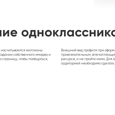
ие одноклассник
х насчитываются миллионы
Внешний вид профиля при оформ
создании собственного имиджа и
привлекательным, впечатляющим,
а страницу, чтобы пообщаться,
ресурсе, а не пройти мимо. Для
аудиторией необходимо сделать 