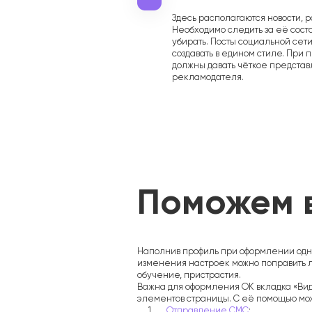
Здесь располагаются новости, 
Необходимо следить за её сост
убирать. Посты социальной се
создавать в едином стиле. При 
должны давать чёткое представ
рекламодателя.
Поможем 
SEO
Наполнив профиль при оформлении одн
изменения настроек можно поправить 
обучение, пристрастия.
Важна для оформления ОК вкладка «Вид
элементов страницы. С её помощью мо
Отправление СМС
;