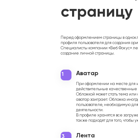
страницу
Разработка сайтов
Перед оформлением страницы в однок
профиля пользователя для создания ори
Специалисты компании «Веб Фокус» лег
создание личной страницы.
Аватар
1
При оформлении на месте для 
действительные качественные 
Обложкой может стать тема или 
аватар заиграет. Обложка иног
пользователе, необходимую дл
деятельности.
В профиле хранятся все загруж
также подходят для того, чтобы 
Лента
3