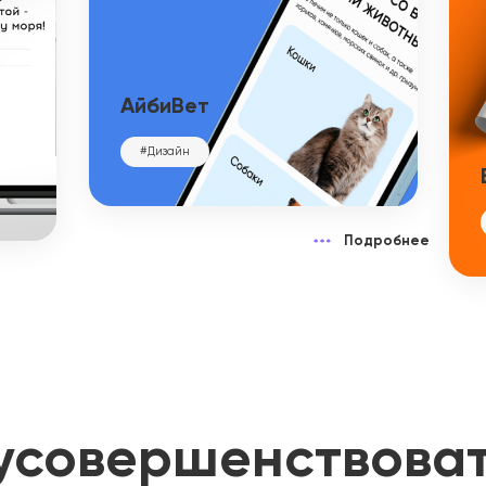
АйбиВет
#Дизайн
Подробнее
усовершенствова