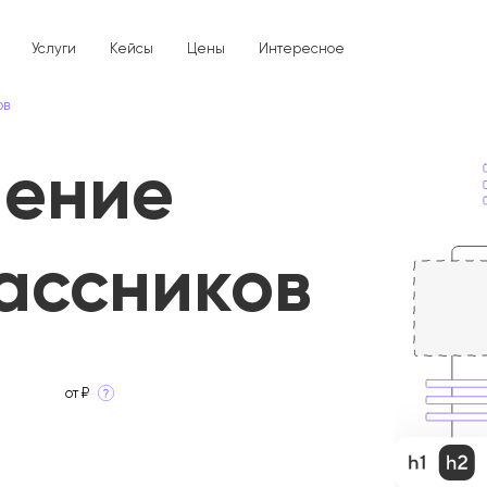
Услуги
Кейсы
Цены
Интересное
ов
Брендинг и дизайн
Разработка сайтов
ение
SEO
SMM
PPC
Прочие услуги
О нас
ассников
Вопрос/Ответ
от ₽