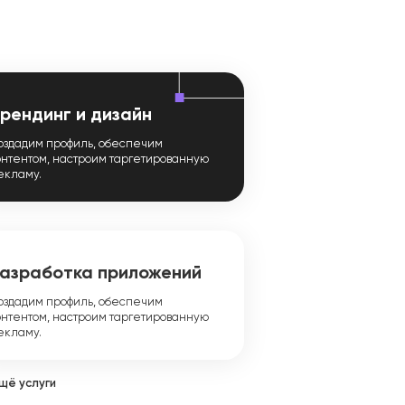
рендинг и дизайн
оздадим профиль, обеспечим
онтентом, настроим таргетированную
екламу.
азработка приложений
оздадим профиль, обеспечим
онтентом, настроим таргетированную
екламу.
щё услуги