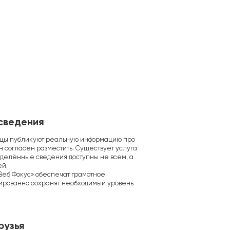
сведения
ицы публикуют реальную информацию про
он согласен разместить. Существует услуга
еделённые сведения доступны не всем, а
ей.
Веб Фокус» обеспечат грамотное
ированно сохранят необходимый уровень
рузья