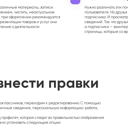
различные материалы, записи.
Нужно различать эти пон
оянием, чистить, неактуальное
пользователя. Но друзья
ти при оформлении рекомендуется
подписчика. И просматр
презентации товаров и услуг они
сведений. Так что друз
ление о деятельности
а подписчики – заинте
страницы, которые со в
внести правки
оклассников, переходим к редактированию. С помощью
личные сведения, персональную информацию: работа,
 профиля», которая следит за правильностью отображения
жно установить следующие опции: