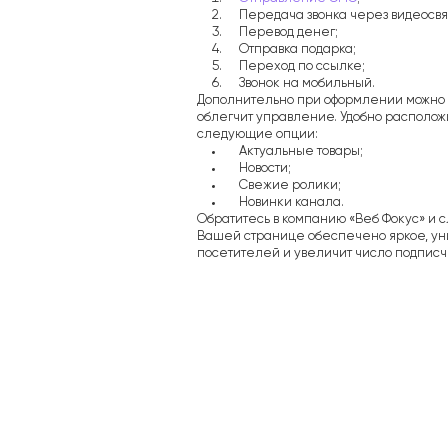
Передача звонка через видеосвя
Перевод денег;
Отправка подарка;
Переход по ссылке;
Звонок на мобильный.
Дополнительно при оформлении можно с
облегчит управление. Удобно располож
следующие опции:
Актуальные товары;
Новости;
Свежие ролики;
Новинки канала.
Обратитесь в компанию «Веб Фокус» и
Вашей странице обеспечено яркое, уни
посетителей и увеличит число подписч