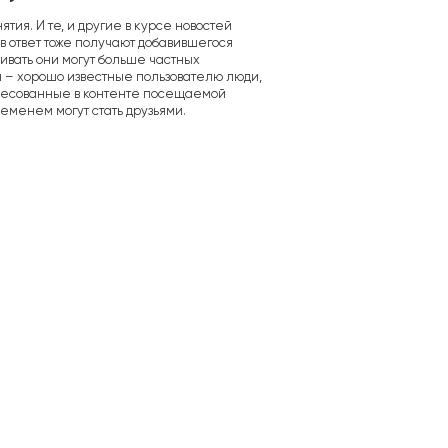
ятия. И те, и другие в курсе новостей
 в ответ тоже получают добавившегося
ивать они могут больше частных
ья – хорошо известные пользователю люди,
ресованные в контенте посещаемой
ременем могут стать друзьями.