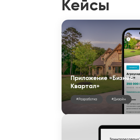
Лицензии
Кейсы
Партнеры
Наша команда
Вакансии
Реквизиты
Политика конфиденциальности
Контакты
Безопасность во время пандемии
Сотрудничество
О нас
Вопрос/ответ
Приложение «Бизнес
Интересное
Квартал»
Услуги
Брендинг и дизайн
#Разработка
#Дизайн