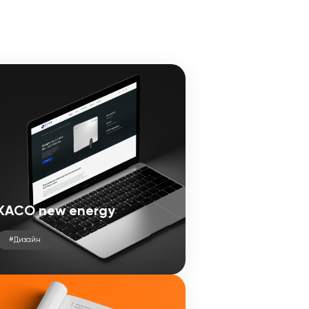
KACO new energy
#Дизайн