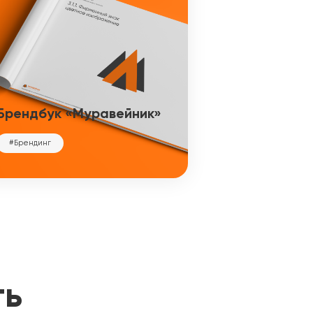
Брендбук «Муравейник»
#Брендинг
ть