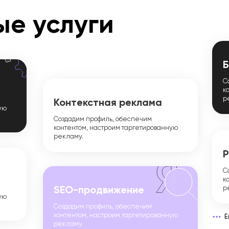
е услуги
Б
С
к
р
Контекстная реклама
ую
Создадим профиль, обеспечим
контентом, настроим таргетированную
рекламу.
Р
С
к
р
SEO-продвижение
ую
Создадим профиль, обеспечим
контентом, настроим таргетированную
Е
рекламу.