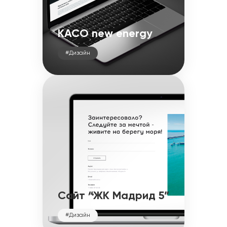
KACO new energy
#Дизайн
Сайт “ЖК Мадрид 5”
#Дизайн