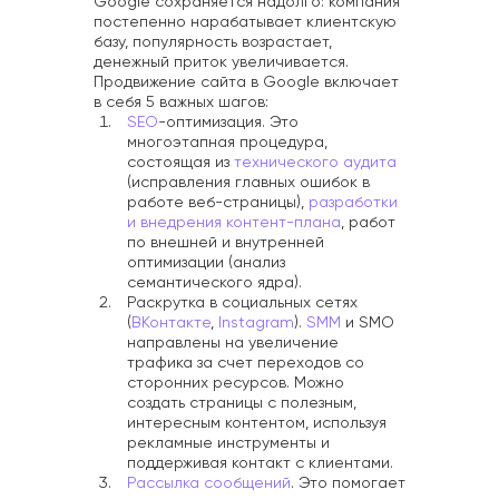
Google сохраняется надолго: компания
постепенно нарабатывает клиентскую
базу, популярность возрастает,
денежный приток увеличивается.
Продвижение сайта в Google включает
в себя 5 важных шагов:
SEO
-оптимизация. Это
многоэтапная процедура,
состоящая из
технического аудита
(исправления главных ошибок в
работе веб-страницы),
разработки
и внедрения контент-плана
, работ
по внешней и внутренней
оптимизации (анализ
семантического ядра).
Раскрутка в социальных сетях
(
ВКонтакте
,
Instagram
).
SMM
и SMO
направлены на увеличение
трафика за счет переходов со
сторонних ресурсов. Можно
создать страницы с полезным,
интересным контентом, используя
рекламные инструменты и
поддерживая контакт с клиентами.
Рассылка сообщений
. Это помогает