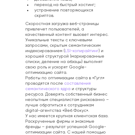
переход на быстрый хостинг;
устранение повторяющихся
скриптов.
Скоростная загрузка веб-страницы
привлечет пользователей, а
качественный контент вызовет интерес.
Уникальные тексты с ключевыми
запросами, скрытым семантическим
индексированием (
LSI-копирайтинг
) и
хорошей структурой (маркированные
списки, деление на абзацы) выполнят
свою роль и ускорят Google-
оптимизацию сайта.
Работы по оптимизации сайта в «Гугл»
проводятся после
составления
семантического ядра
и структуры
ресурса. Доверять собственный бизнес
неопытным специалистам рискованно –
лучше обратиться к сотрудникам
digital-агентства «Веб Фокус».
У нас имеется крупная клиентская база.
Раскрученные фирмы и знакомые
бренды – результат успешной Google-
оптимизации сайта. С нашей помощью