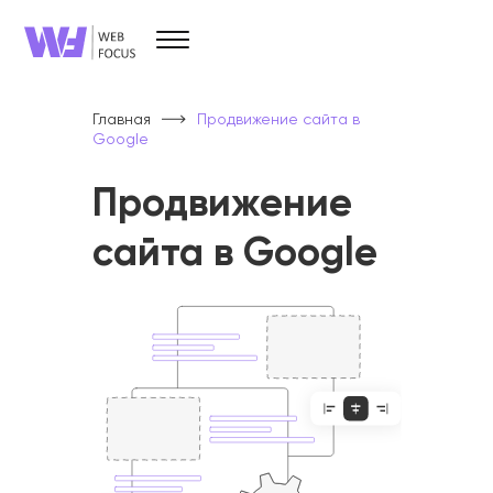
Услуги
Брендинг и дизайн
Главная
Продвижение сайта в
Разработка сайтов
Google
SEO
SMM
PPC
Продвижение
Прочие услуги
сайта в Google
О компании
Кейсы
О нас
Вопрос/ответ